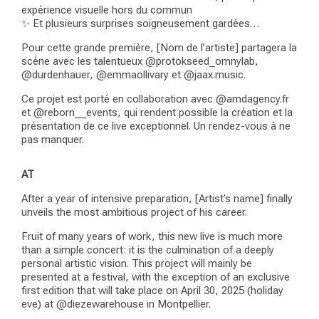
expérience visuelle hors du commun
✨ Et plusieurs surprises soigneusement gardées…
Pour cette grande première, [Nom de l’artiste] partagera la
scène avec les talentueux @protokseed_omnylab,
@durdenhauer, @emmaollivary et @jaax.music.
Ce projet est porté en collaboration avec @amdagency.fr
et @reborn__events, qui rendent possible la création et la
présentation de ce live exceptionnel. Un rendez-vous à ne
pas manquer.
AT
After a year of intensive preparation, [Artist’s name] finally
unveils the most ambitious project of his career.
Fruit of many years of work, this new live is much more
than a simple concert: it is the culmination of a deeply
personal artistic vision. This project will mainly be
presented at a festival, with the exception of an exclusive
first edition that will take place on April 30, 2025 (holiday
eve) at @diezewarehouse in Montpellier.