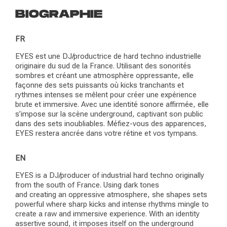
BIOGRAPHIE
FR
EYES est une DJ/productrice de hard techno industrielle
originaire du sud de la France. Utilisant des sonorités
sombres et créant une atmosphère oppressante, elle
façonne des sets puissants où kicks tranchants et
rythmes intenses se mêlent pour créer une expérience
brute et immersive. Avec une identité sonore affirmée, elle
s’impose sur la scène underground, captivant son public
dans des sets inoubliables. Méfiez-vous des apparences,
EYES restera ancrée dans votre rétine et vos tympans.
EN
EYES is a DJ/producer of industrial hard techno originally
from the south of France. Using dark tones
and creating an oppressive atmosphere, she shapes sets
powerful where sharp kicks and intense rhythms mingle to
create a raw and immersive experience. With an identity
assertive sound, it imposes itself on the underground