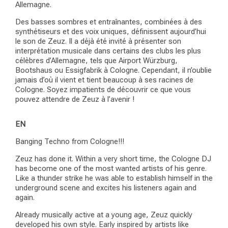
Allemagne.
Des basses sombres et entraînantes, combinées à des
synthétiseurs et des voix uniques, définissent aujourd’hui
le son de Zeuz. Il a déjà été invité à présenter son
interprétation musicale dans certains des clubs les plus
célèbres d’Allemagne, tels que Airport Würzburg,
Bootshaus ou Essigfabrik à Cologne. Cependant, il n’oublie
jamais d’où il vient et tient beaucoup à ses racines de
Cologne. Soyez impatients de découvrir ce que vous
pouvez attendre de Zeuz à l’avenir !
EN
Banging Techno from Cologne!!!
Zeuz has done it. Within a very short time, the Cologne DJ
has become one of the most wanted artists of his genre.
Like a thunder strike he was able to establish himself in the
underground scene and excites his listeners again and
again.
Already musically active at a young age, Zeuz quickly
developed his own style. Early inspired by artists like